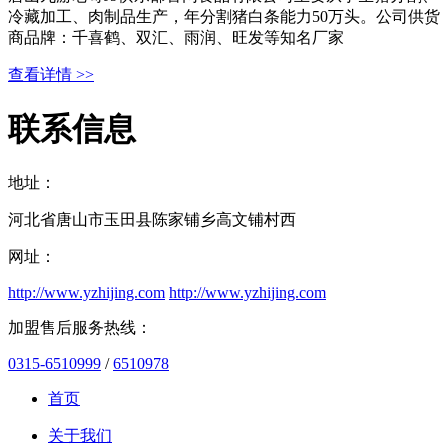
冷藏加工、肉制品生产，年分割猪白条能力50万头。公司供货
商品牌：千喜鹤、双汇、雨润、旺发等知名厂家
查看详情 >>
联系信息
地址：
河北省唐山市玉田县陈家铺乡高文铺村西
网址：
http://www.yzhijing.com
http://www.yzhijing.com
加盟售后服务热线：
0315-6510999
/
6510978
首页
关于我们