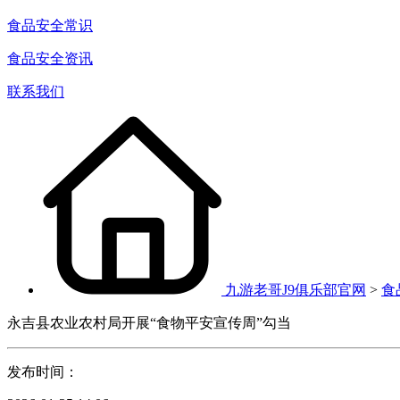
食品安全常识
食品安全资讯
联系我们
九游老哥J9俱乐部官网
>
食
永吉县农业农村局开展“食物平安宣传周”勾当
发布时间：