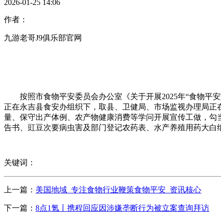
2026-01-25 14:06
作者：
九游老哥J9俱乐部官网
按照市食物平安委员会办公室《关于开展2025年“食物平
正在永吉县食安办组织下，取县、卫健局、市场监视办理局正
量、保守出产体例、农产物健康消费等学问开展宣传工做，勾
告书、豇豆次要病虫害及部门登记农药表、水产养殖用药大白纸
关键词：
上一篇：
美国地域_专注食物行业鞭策食物平安_资讯核心
下一篇：
8点1氪丨携程回应因涉嫌垄断行为被立案查询拜访