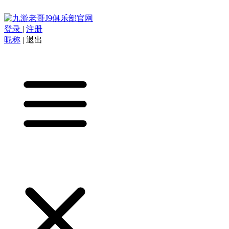
登录
|
注册
昵称
|
退出