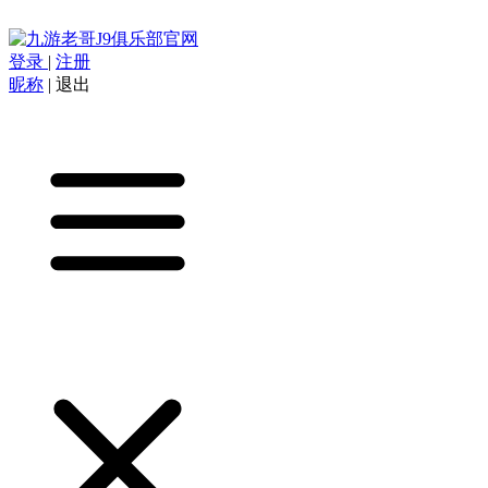
登录
|
注册
昵称
|
退出