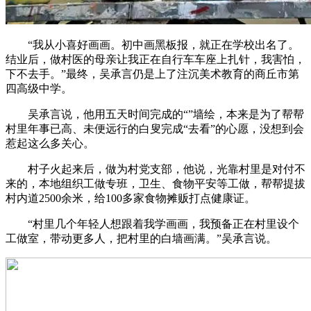
“我从小喜好画画。初中画黑板报，就正在学校出名了。
结业后，做村医的母亲让我正在自行车车座上扎针，我害怕，
下不去手。”最终，吴承言仍是上了注沉美术教育的商丘市第
四高级中学。
吴承言说，他用五天时间完成的“”墙绘，本来是为了帮帮
村里年事已高、未便远行的白叟完成“去看”的心愿，没想到会
惹起这么多关心。
村子火起来后，做为村党支部，他说，光靠村里是对付不
来的，本地组织工做专班，卫生、食物平安等工做，帮帮提拔
村内道2500余米，给100多家食物摊贩打点健康证。
“村里几个年轻人想跟着我学画画，我预备正在村里设个
工做室，带动更多人，把村里的白墙画满。”吴承言说。