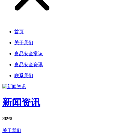
首页
关于我们
食品安全常识
食品安全资讯
联系我们
新闻资讯
NEWS
关于我们