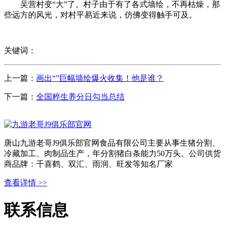
吴营村变“大”了。村子由于有了各式墙绘，不再枯燥，那
些远方的风光，对村平易近来说，仿佛变得触手可及。
关键词：
上一篇：
画出“”巨幅墙绘爆火收集！他是谁？
下一篇：
全国粹生养分日勾当总结
唐山九游老哥J9俱乐部官网食品有限公司主要从事生猪分割、
冷藏加工、肉制品生产，年分割猪白条能力50万头。公司供货
商品牌：千喜鹤、双汇、雨润、旺发等知名厂家
查看详情 >>
联系信息