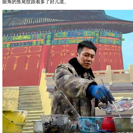
眼角的鱼尾纹跟着多了好几道。