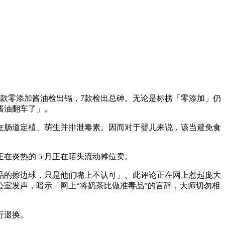
2款零添加酱油检出镉，7款检出总砷。无论是标榜「零添加」仍
酱油翻车了」。
肠道定植、萌生并排泄毒素。因而对于婴儿来说，该当避免食
炎热的 5 月正在陌头流动摊位卖。
品的擦边球，只是他们嘴上不认可」。此评论正在网上惹起庞大
公室发声，暗示「网上“将奶茶比做准毒品”的言辞，大师切勿相
行退换。