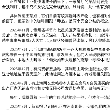
正在餐饮工业化快速成长的当下，一家餐厅的菜品到底是「
全预制好，也不克不及说是完全现做的。只能说「此中含有预
具体到霸王茶姬，它们目前有较高咖啡因产物，也有相对低
前面了。但茶饮中的咖啡因跟「毒品」是两个完全分歧的概念
2025年11月，贵州省毕节市七星关区亮岩镇太极村的5名
常后，当晚再次食用，当天深夜，几人起头呈现症状（、腹泻），
菌中毒事务形成3人灭亡，1人症状轻细曾经出院，另1人曾经
2025年8月，北部城市基律纳发生一路大规模蘑菇中毒事务
旅客来自一个中国自驾旅行团。事发当天，他们因呈现较着中毒
步医治。本地大夫暗示：「领受如斯大规模的蘑菇中毒群体很
2025年12月，有消费者赞扬称，其利用山姆快递配送办
送货地址位于露天室外，此地址周边有灌木丛，有老鼠相关踪
2025年2月，有上海网友发帖称本人正在盒马X会员店买的
出产厂家无锡市尚清和食物无限公司发送协查函。目前尚无进
每年，我盼愿着下一年的年终总结能少一些。但本年一清点
2025年3月，新京报记者随机正在河南郑州、安徽合肥的