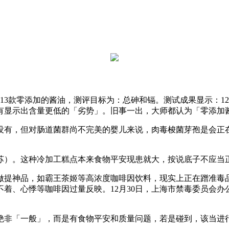
13款零添加的酱油，测评目标为：总砷和镉。测试成果显示：1
有显示出含量更低的「劣势」。旧事一出，大师都认为「零添加
有，但对肠道菌群尚不完美的婴儿来说，肉毒梭菌芽孢是会正在
。这种冷加工糕点本来食物平安现患就大，按说底子不应当正在
工做提神品，如霸王茶姬等高浓度咖啡因饮料，现实上正在蹭准毒
着、心悸等咖啡因过量反映。12月30日，上海市禁毒委员会办
非「一般」，而是有食物平安和质量问题，若是碰到，该当进