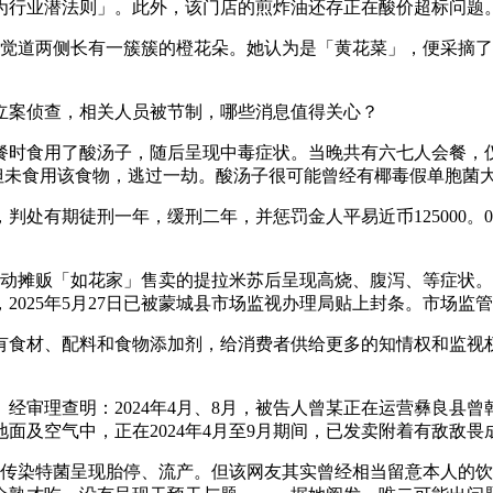
为行业潜法则」。此外，该门店的煎炸油还存正在酸价超标问题
发觉道两侧长有一簇簇的橙花朵。她认为是「黄花菜」，便采摘
案侦查，相关人员被节制，哪些消息值得关心？
用餐时食用了酸汤子，随后呈现中毒症状。当晚共有六七人会餐，
，但未食用该食物，逃过一劫。酸汤子很可能曾经有椰毒假单胞菌
期徒刑一年，缓刑二年，并惩罚金人平易近币125000。00
动摊贩「如花家」售卖的提拉米苏后呈现高烧、腹泻、等症状。
2025年5月27日已被蒙城县市场监视办理局贴上封条。市场监
食材、配料和食物添加剂，给消费者供给更多的知情权和监视权
。经审理查明：2024年4月、8月，被告人曾某正在运营彝良县
面及空气中，正在2024年4月至9月期间，已发卖附着有敌敌
于传染特菌呈现胎停、流产。但该网友其实曾经相当留意本人的