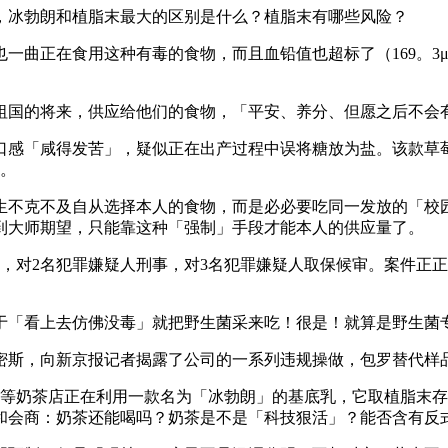
冰勃朗和植脂末最大的区别是什么？植脂末有哪些风险？
正在食用这种有毒的食物，而且血铅值也超标了（169。3μ
国的将来，供应给他们的食物，「平安、养分、但愿之后不会
口感「咸得发苦」，疑似正在出产过程中误将糖放为盐。该款草莓盒
题。
不克不及自从选择本人的食物，而是必必要吃同一发放的「校园
到大师期望，只能靠这种「强制」手段才能本人的供应量了。
对2名犯罪嫌疑人刑事，对3名犯罪嫌疑人取保候审。案件正正
。
「看上去仿佛没毒」就把野生菌采来吃！很是！就算是野生菌
崔密斯，向新京报记者揭露了公司的一系列违规操做，包罗替代
姬等奶茶店正在利用一款名为「冰勃朗」的基底乳，它取植脂末
和会商：奶茶还能喝吗？奶茶是不是「科技狠活」？能否含有反