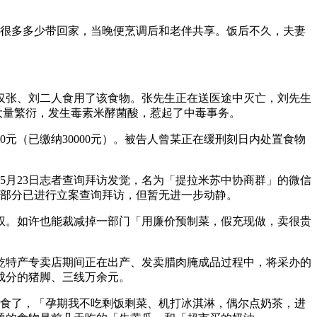
。
了很多多少带回家，当晚便烹调后和老伴共享。饭后不久，夫妻
仅张、刘二人食用了该食物。张先生正在送医途中灭亡，刘先生
大量繁衍，发生毒素米酵菌酸，惹起了中毒事务。
元（已缴纳30000元）。被告人曾某正在缓刑刻日内处置食物
5月23日志者查询拜访发觉，名为「提拉米苏中协商群」的微信
管部分已进行立案查询拜访，但暂无进一步动静。
。如许也能裁减掉一部门「用廉价预制菜，假充现做，卖很贵
曾乾特产专卖店期间正在出产、发卖腊肉腌成品过程中，将采办的
畏成分的猪脚、三线万余元。
饮食了，「孕期我不吃剩饭剩菜、机打冰淇淋，偶尔点奶茶，进