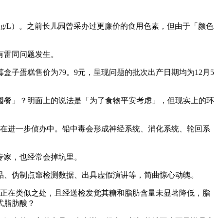
g/L）。之前长儿园曾采办过更廉价的食用色素，但由于「颜色
有雷同问题发生。
子蛋糕售价为79。9元，呈现问题的批次出产日期均为12月5
餐」？明面上的说法是「为了食物平安考虑」，但现实上的环
在进一步侦办中。铅中毒会形成神经系统、消化系统、轮回系
专家，也经常会掉坑里。
样品、伪制点窜检测数据、出具虚假演讲等，简曲惊心动魄。
存正在类似之处，且经送检发觉其糖和脂肪含量未显著降低，脂
式脂肪酸？