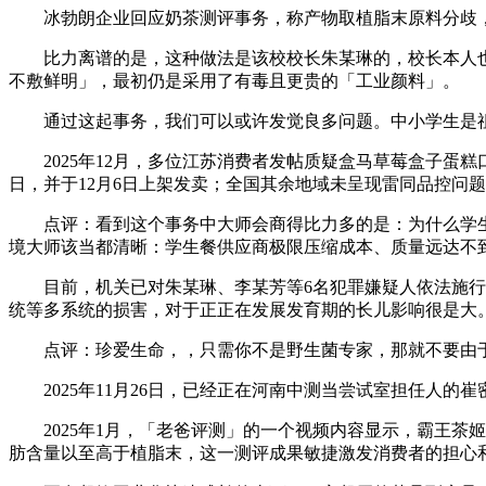
冰勃朗企业回应奶茶测评事务，称产物取植脂末原料分歧，
比力离谱的是，这种做法是该校校长朱某琳的，校长本人也一曲
不敷鲜明」，最初仍是采用了有毒且更贵的「工业颜料」。
通过这起事务，我们可以或许发觉良多问题。中小学生是祖
2025年12月，多位江苏消费者发帖质疑盒马草莓盒子蛋糕
日，并于12月6日上架发卖；全国其余地域未呈现雷同品控问
点评：看到这个事务中大师会商得比力多的是：为什么学生
境大师该当都清晰：学生餐供应商极限压缩成本、质量远达不
目前，机关已对朱某琳、李某芳等6名犯罪嫌疑人依法施行，
统等多系统的损害，对于正正在发展发育期的长儿影响很是大
点评：珍爱生命，，只需你不是野生菌专家，那就不要由于
2025年11月26日，已经正在河南中测当尝试室担任人的
2025年1月，「老爸评测」的一个视频内容显示，霸王茶
肪含量以至高于植脂末，这一测评成果敏捷激发消费者的担心