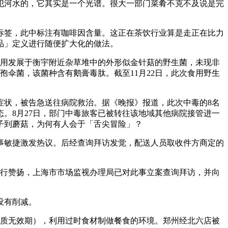
河水的，它其实是一个光谱。很大一部门菜肴不克不及说是完
签，此中标注有咖啡因含量。这正在茶饮行业算是走正在比力
品」定义进行随便扩大化的做法。
食用发展于衡宇附近杂草堆中的外形似金针菇的野生菌，未现非
孢伞菌，该菌种含有鹅膏毒肽。截至11月22日，此次食用野生
症状，被告急送往病院救治。据《晚报》报道，此次中毒的8名
。8月27日，部门中毒旅客已被转往该地域其他病院接管进一
子到蘑菇，为何有人会于「舌尖冒险」？
事敏捷激发热议。后经查询拜访发觉，配送人员取收件方商定的
进行赞扬，上海市市场监视办理局已对此事立案查询拜访，并向
没有削减。
保质无效期），利用过时食材制做餐食的环境。郑州经北六店被