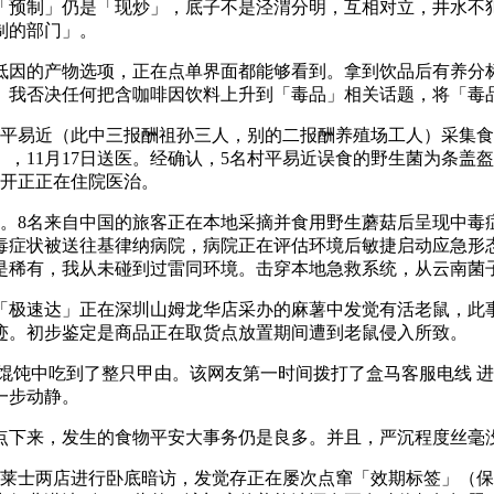
预制」仍是「现炒」，底子不是泾渭分明，互相对立，井水不犯
制的部门」。
因的产物选项，正在点单界面都能够看到。拿到饮品后有养分标
。我否决任何把含咖啡因饮料上升到「毒品」相关话题，将「毒
村平易近（此中三报酬祖孙三人，别的二报酬养殖场工人）采集
11月17日送医。经确认，5名村平易近误食的野生菌为条盖盔
离开正正在住院医治。
。8名来自中国的旅客正在本地采摘并食用野生蘑菇后呈现中毒
症状被送往基律纳病院，病院正在评估环境后敏捷启动应急形态
是稀有，我从未碰到过雷同环境。击穿本地急救系统，从云南菌
事「极速达」正在深圳山姆龙华店采办的麻薯中发觉有活老鼠，此
迹。初步鉴定是商品正在取货点放置期间遭到老鼠侵入所致。
馄饨中吃到了整只甲由。该网友第一时间拨打了盒马客服电线 
一步动静。
下来，发生的食物平安大事务仍是良多。并且，严沉程度丝毫
华莱士两店进行卧底暗访，发觉存正在屡次点窜「效期标签」（