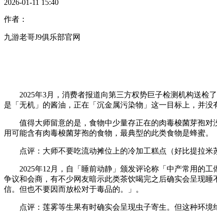
2026-01-11 15:40
作者：
九游老哥J9俱乐部官网
2025年3月，消费者报道向第三方权势巨子检测机构送检了
是「无机」的酱油，正在「沉金属污染物」这一目标上，并没
值得大师留意的是，食物中少量存正在的肉毒梭菌芽孢对没
用可能含有肉毒梭菌芽孢的食物，最典型的此类食物是蜂蜜。
点评：大师不要吃流动摊位上的冷加工糕点（好比提拉米苏）
2025年12月，自「睡前动静」颁发评论称「中产常用的
争议和会商，有不少网友暗示此类茶饮喝完之后确实会呈现睡不
信。但也不要因而放松对于毒品的。」。
点评：莲雾等生果有时确实会呈现虫子寄生。但这种环境绝