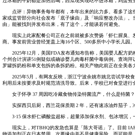
过冰箱的牛奶都是加热后喝，西瓜现买现吃不进冰箱，鸡蛋煮
点评：异物事务每年都有，本年出来的比力多。看多了这些
家或监管部分向社会发布「底子缘由」及「响应整改办法」。
由」能被找到并发布出来，有了这个，才能谈若何避免。
现实上此家配餐公司正在之前就被多次赞扬「虾仁腥臭、发
商。事发前营业曾经笼盖上海16个区、500多所中小学长儿
2025年12月，美国FDA发布通知布告称，美国婴儿配方奶
个州合计演讲51例疑似或确诊婴儿肉毒杆菌中毒病例。查询拜
罗罐拆奶粉和单支包拆的条拆奶粉。相关产物此前正在全美各
2025年5月，有网友反映，浙江宁波余姚市姚北尝试学校
利用后未按要求及时规范清洗导致。后来，学校已对食堂进行
女子怀孕 37 周因吃冷藏食物传染特菌流产，什么是特菌
实探西贝后厨，西兰花保质期 2 年，还有速冻油炸茄子，
3·15 保水虾仁磷酸盐超标，超量添加保水剂、包冰增沉，
现实上，对TBHQ的发急也算是「陈大哥谣」了。目前 IAR
物添加剂正在日本禁用，次要缘由并不是健康风险，而可能是