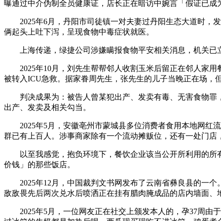
曝通过中介伪制全员健康证，店长正在暗访中婉言「假证已成
2025年6月，丹阳市司徒镇一对夫妻过丹阳生态大道时，
俩起头上吐下泻，呈现食物中毒症状就医。
上海传递，绿捷公司涉嫌瞒报食物平安相关消息，机关已立
2025年10月，刘先生帮帮邻人收割玉米后留正在邻人家
被转入ICU急救。据家眷周先生，张先生的儿子当晚正在场
判决成果为：被告人曾某犯出产、发卖有毒、无害食物罪，判处有
出产、发卖及相关勾当。
2025年5月，安徽亳州市蒙城县多位消费者食用本地网红流
群已有上百人。涉事商家除有一个流动摊贩位，还有一处门店，
以至我感觉，抱负环境下，餐饮企业该当公开所利用的所有
价钱」的那些饭店。
2025年12月，中国裁判文书网发布了云南省彝良县的一个
敌敌畏先后两次兑水后喷洒正在挂有腊肉腌成品的店内墙面、地
2025年5月，一位网友正在社交上颁发本人的，孕37周由