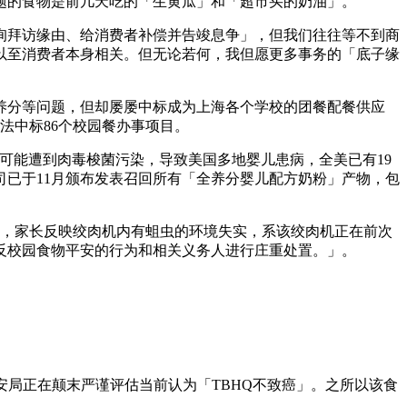
题的食物是前几天吃的「生黄瓜」和「超市买的奶油」。
拜访缘由、给消费者补偿并告竣息争」，但我们往往等不到商
以至消费者本身相关。但无论若何，我但愿更多事务的「底子缘
分等问题，但却屡屡中标成为上海各个学校的团餐配餐供应
法中标86个校园餐办事项目。
粉」可能遭到肉毒梭菌污染，导致美国多地婴儿患病，全美已有19
司已于11月颁布发表召回所有「全养分婴儿配方奶粉」产物，包
访，家长反映绞肉机内有蛆虫的环境失实，系该绞肉机正在前次
反校园食物平安的行为和相关义务人进行庄重处置。」。
平安局正在颠末严谨评估当前认为「TBHQ不致癌」。之所以该食