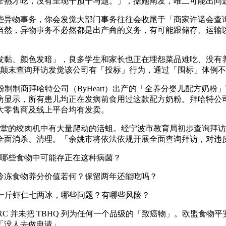
全熟才吃，没有呈现干预干与题。」，据她阐发，唯二可能出问
异物事务，你会发觉大部门事务往往会收尾于「商家许诺会查询
当然，异物事务不必然都是出产商的义务，有可能跟储存、运输
黏、颜色发暗」，良多学生和家长也正在埋怨菜品难吃、没有养
园。颠末查询拜访发觉该公司有「投标」行为，通过「围标」体例不
粉制制商拜哈特公司（ByHeart）出产的「全养分婴儿配方奶
访显示，所有患儿均正在发病前食用过这款配方奶粉。拜哈特公
大零售商及线上平台均有发卖。
食堂的绞肉机中有大量爬动的活蛆。经宁波市教育局初步查询拜
全面消杀、清理。「余姚市将依法依规开展全面查询拜访，对违
？哪些食物中可能存正在这种病菌？
冷冻食物养分价值若何？保留两年还能吃吗？
一斤虾仁七两冰，哪些问题？有哪些风险？
C 并未把 TBHQ 列为任何一个品级的「致癌物」。欧盟食物
「没人去做申请」。