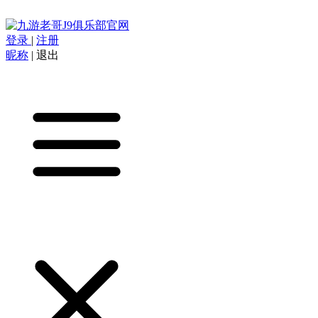
登录
|
注册
昵称
|
退出