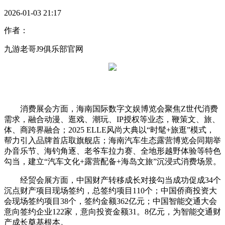
2026-01-03 21:17
作者：
九游老哥J9俱乐部官网
消费展会方面，海南国际数字文娱博览会聚焦Z世代消费
需求，融合动漫、逛戏、潮玩、IP授权等业态，鞭策文、旅、
体、商跨界融合；2025 ELLE风尚大典以“时髦+旅逛”模式，
帮力引入品牌首店取旗舰店；海南汽车生态露营博览会同期举
办音乐节、海钓角逐、老爷车拉力赛、全地形越野体验等特色
勾当，建立“汽车文化+露营配备+海岛文旅”沉浸式消费场景。
经贸会展方面，中国财产转移成长对接勾当成功促成34个
沉点财产项目现场签约，总签约项目110个；中国侨商投资大
会现场签约项目38个，签约金额362亿元；中国智能交通大会
意向签约企业122家，意向投资金额31。8亿元，为智能交通财
产成长奠基根本。