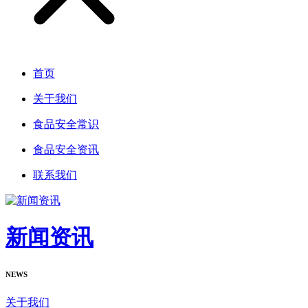
首页
关于我们
食品安全常识
食品安全资讯
联系我们
新闻资讯
NEWS
关于我们