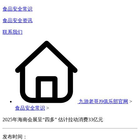
食品安全常识
食品安全资讯
联系我们
九游老哥J9俱乐部官网
>
食品安全常识
>
2025年海南会展呈“四多” 估计拉动消费33亿元
发布时间：