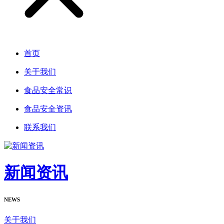
首页
关于我们
食品安全常识
食品安全资讯
联系我们
新闻资讯
NEWS
关于我们