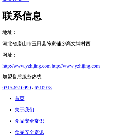
联系信息
地址：
河北省唐山市玉田县陈家铺乡高文铺村西
网址：
http://www.yzhijing.com
http://www.yzhijing.com
加盟售后服务热线：
0315-6510999
/
6510978
首页
关于我们
食品安全常识
食品安全资讯